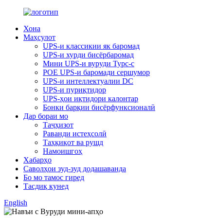
Хона
Маҳсулот
UPS-и классикии як баромад
UPS-и хурди бисёрбаромад
Мини UPS-и вуруди Typc-c
POE UPS-и баромади сершумор
UPS-и интеллектуалии DC
UPS-и пуриқтидор
UPS-ҳои иқтидори калонтар
Бонки барқии бисёрфунксионалӣ
Дар бораи мо
Таҷҳизот
Раванди истеҳсолӣ
Таҳқиқот ва рушд
Намоишгоҳ
Хабарҳо
Саволҳои зуд-зуд додашаванда
Бо мо тамос гиред
Тасдиқ кунед
English