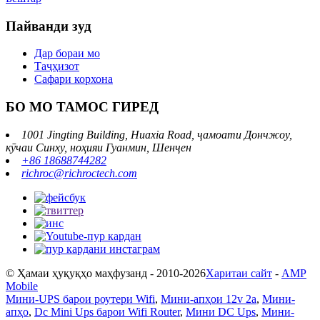
Пайванди зуд
Дар бораи мо
Таҷҳизот
Сафари корхона
БО МО ТАМОС ГИРЕД
1001 Jingting Building, Huaxia Road, ҷамоати Дончжоу,
кӯчаи Синху, ноҳияи Гуанмин, Шенҷен
+86 18688744282
richroc@richroctech.com
© Ҳамаи ҳуқуқҳо маҳфузанд - 2010-2026
Харитаи сайт
-
AMP
Mobile
Мини-UPS барои роутери Wifi
,
Мини-апҳои 12v 2a
,
Мини-
апҳо
,
Dc Mini Ups барои Wifi Router
,
Мини DC Ups
,
Мини-