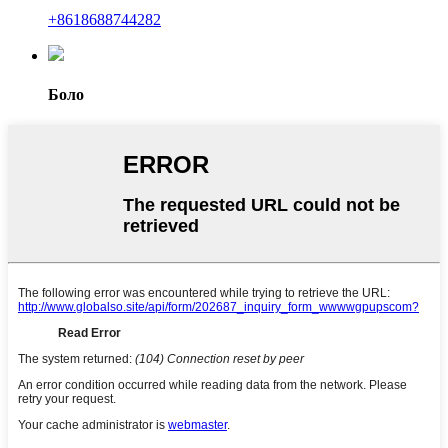
+8618688744282
Боло