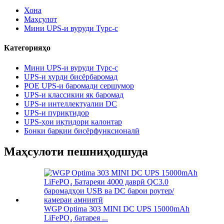
Хона
Маҳсулот
Мини UPS-и вуруди Typc-c
Категорияҳо
Мини UPS-и вуруди Typc-c
UPS-и хурди бисёрбаромад
POE UPS-и баромади сершумор
UPS-и классикии як баромад
UPS-и интеллектуалии DC
UPS-и пуриқтидор
UPS-ҳои иқтидори калонтар
Бонки барқии бисёрфунксионалӣ
Маҳсулоти пешниҳодшуда
WGP Optima 303 MINI DC UPS 15000mAh
LiFePO₄ батарея ...