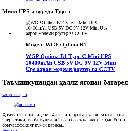
Мини UPS-и вуруди Typc-c
Модел: WGP Optima B1
WGP Optima B1 Type-C Mini UPS
10400mAh USB 5V DC 9V 12V Mini
Ups барои модеми роутер ва CCTV
Таъминкунандаи ҳалли ягонаи батарея
Фиристодан
Ҳамчун як провайдери 14-солаи таҷрибаи ҳалли масъалаҳои
энергетикӣ, мо ба муштариён дар васеъ кардани саҳми бозор
бомуваффақият кумак кардем...
Бештар