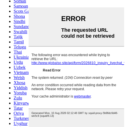
Somali
Samoan
Scots Gaelic
Shona
Sindhi
Sundanese
Swahili
Tajik
Tamil
Telugu
Thai
Ukrainian
Urdu
Uzbek
Vietnamese
Welsh
Xhosa
Yiddish
Yoruba
Zulu
Kinyarwanda
Tatar
Oriya
Turkmen
Uyghur