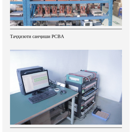
Таҷҳизоти санҷиши PCBA