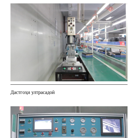
Дастгоҳи ултрасадоӣ