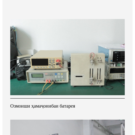
Озмоиши ҳамаҷонибаи батарея