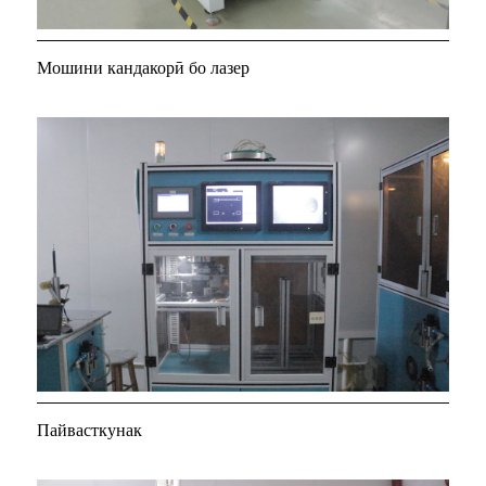
Мошини кандакорӣ бо лазер
Пайвасткунак