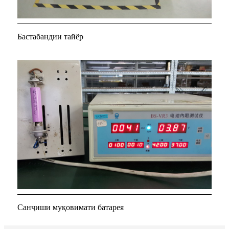
Бастабандии тайёр
Санҷиши муқовимати батарея