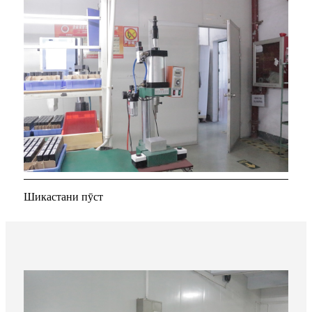
Шикастани пӯст