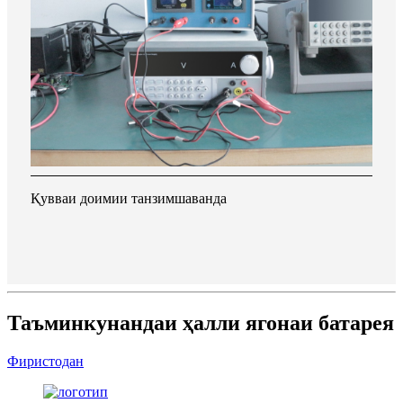
Қувваи доимии танзимшаванда
Таъминкунандаи ҳалли ягонаи батарея
Фиристодан