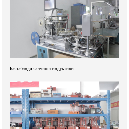
Бастабанди санҷиши индуктивӣ