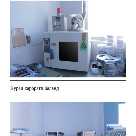
Кӯраи ҳарорати баланд