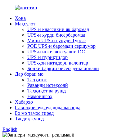
Хона
Маҳсулот
UPS-и классикии як баромад
UPS-и хурди бисёрбаромад
Мини UPS-и вуруди Typc-c
POE UPS-и баромади сершумор
UPS-и интеллектуалии DC
UPS-и пуриқтидор
UPS-ҳои иқтидори калонтар
Бонки барқии бисёрфунксионалӣ
Дар бораи мо
Таҷҳизот
Раванди истеҳсолӣ
Таҳқиқот ва рушд
Намоишгоҳ
Хабарҳо
Саволҳои зуд-зуд додашаванда
Бо мо тамос гиред
Тасдиқ кунед
English