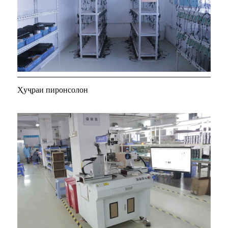
Ҳуҷраи пиронсолон