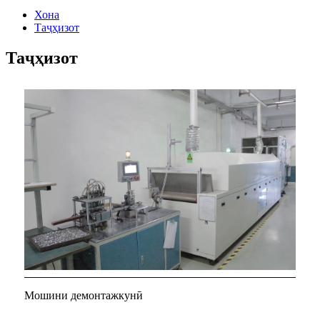
Хона
Таҷҳизот
Таҷҳизот
Мошини демонтажкунӣ