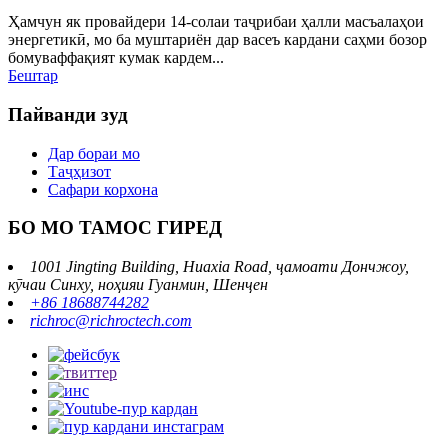
Ҳамчун як провайдери 14-солаи таҷрибаи ҳалли масъалаҳои
энергетикӣ, мо ба муштариён дар васеъ кардани саҳми бозор
бомуваффақият кумак кардем...
Бештар
Пайванди зуд
Дар бораи мо
Таҷҳизот
Сафари корхона
БО МО ТАМОС ГИРЕД
1001 Jingting Building, Huaxia Road, ҷамоати Дончжоу,
кӯчаи Синху, ноҳияи Гуанмин, Шенҷен
+86 18688744282
richroc@richroctech.com