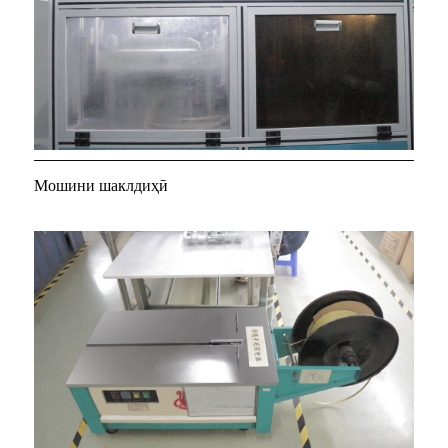
Мошини шаклдиҳӣ