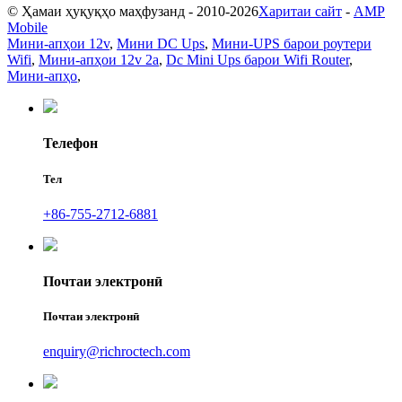
© Ҳамаи ҳуқуқҳо маҳфузанд - 2010-2026
Харитаи сайт
-
AMP
Mobile
Мини-апҳои 12v
,
Мини DC Ups
,
Мини-UPS барои роутери
Wifi
,
Мини-апҳои 12v 2a
,
Dc Mini Ups барои Wifi Router
,
Мини-апҳо
,
Телефон
Тел
+86-755-2712-6881
Почтаи электронӣ
Почтаи электронӣ
enquiry@richroctech.com