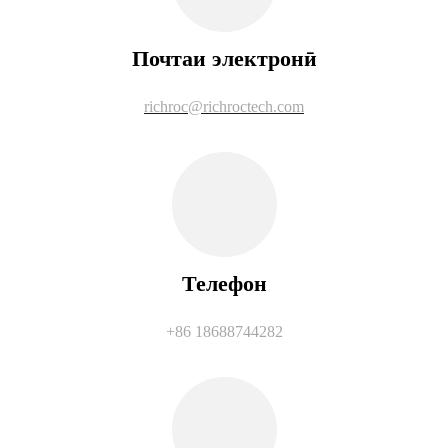
Почтаи электронӣ
richroc@richroctech.com
Телефон
+86 18688744282