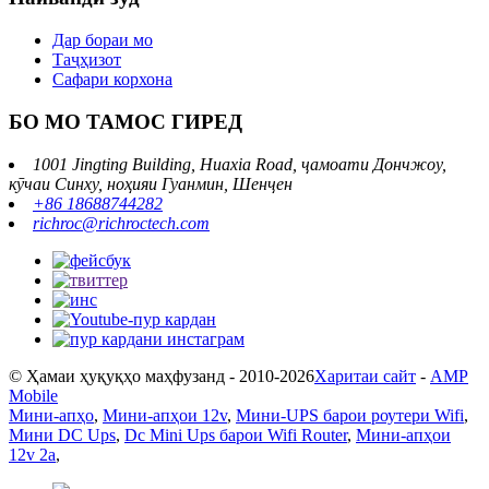
Дар бораи мо
Таҷҳизот
Сафари корхона
БО МО ТАМОС ГИРЕД
1001 Jingting Building, Huaxia Road, ҷамоати Дончжоу,
кӯчаи Синху, ноҳияи Гуанмин, Шенҷен
+86 18688744282
richroc@richroctech.com
© Ҳамаи ҳуқуқҳо маҳфузанд - 2010-2026
Харитаи сайт
-
AMP
Mobile
Мини-апҳо
,
Мини-апҳои 12v
,
Мини-UPS барои роутери Wifi
,
Мини DC Ups
,
Dc Mini Ups барои Wifi Router
,
Мини-апҳои
12v 2a
,