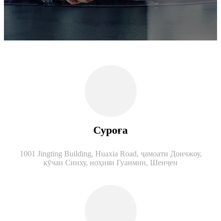
Суроға
1001 Jingting Building, Huaxia Road, ҷамоати Дончжоу,
кӯчаи Синху, ноҳияи Гуанмин, Шенҷен