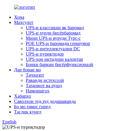
Хона
Маҳсулот
UPS-и классикии як баромад
UPS-и хурди бисёрбаромад
Мини UPS-и вуруди Typc-c
POE UPS-и баромади сершумор
UPS-и интеллектуалии DC
UPS-и пуриқтидор
UPS-ҳои иқтидори калонтар
Бонки барқии бисёрфунксионалӣ
Дар бораи мо
Таҷҳизот
Раванди истеҳсолӣ
Таҳқиқот ва рушд
Намоишгоҳ
Хабарҳо
Саволҳои зуд-зуд додашаванда
Бо мо тамос гиред
Тасдиқ кунед
English