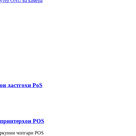
ои дастгоҳи PoS
 принтерҳои POS