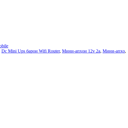
bile
,
Dc Mini Ups барои Wifi Router
,
Мини-апҳои 12v 2a
,
Мини-апҳо
,