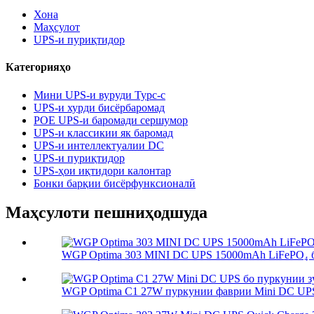
Хона
Маҳсулот
UPS-и пуриқтидор
Категорияҳо
Мини UPS-и вуруди Typc-c
UPS-и хурди бисёрбаромад
POE UPS-и баромади сершумор
UPS-и классикии як баромад
UPS-и интеллектуалии DC
UPS-и пуриқтидор
UPS-ҳои иқтидори калонтар
Бонки барқии бисёрфунксионалӣ
Маҳсулоти пешниҳодшуда
WGP Optima 303 MINI DC UPS 15000mAh LiFePO₄ ба
WGP Optima C1 27W пуркунии фаврии Mini DC UPS