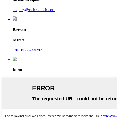
enquiry@richroctech.com
Ватсап
Ватсап
+8618688744282
Боло