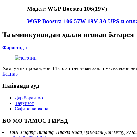
Модел: WGP Boostra 106(19V)
WGP Boostra 106 57W 19V 3A UPS-и онл
Таъминкунандаи ҳалли ягонаи батарея
Фиристодан
Ҳамчун як провайдери 14-солаи таҷрибаи ҳалли масъалаҳои эне
Бештар
Пайванди зуд
Дар бораи мо
Таҷҳизот
Сафари корхона
БО МО ТАМОС ГИРЕД
1001 Jingting Building, Huaxia Road, ҷамоати Дончжоу, кӯч