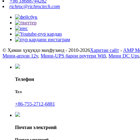
+86 18688744282
richroc@richroctech.com
© Ҳамаи ҳуқуқҳо маҳфузанд - 2010-2026
Харитаи сайт
-
AMP Mo
Мини-апҳои 12v
,
Мини-UPS барои роутери Wifi
,
Мини DC Ups
Телефон
Тел
+86-755-2712-6881
Почтаи электронӣ
Почтаи электронӣ