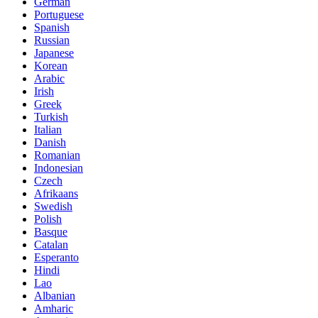
German
Portuguese
Spanish
Russian
Japanese
Korean
Arabic
Irish
Greek
Turkish
Italian
Danish
Romanian
Indonesian
Czech
Afrikaans
Swedish
Polish
Basque
Catalan
Esperanto
Hindi
Lao
Albanian
Amharic