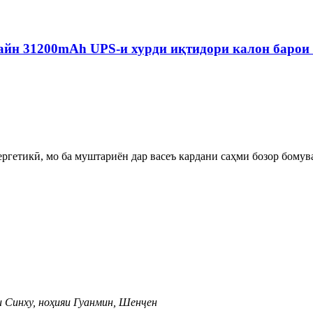
айн 31200mAh UPS-и хурди иқтидори калон барои 
ргетикӣ, мо ба муштариён дар васеъ кардани саҳми бозор бомув
аи Синху, ноҳияи Гуанмин, Шенҷен