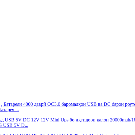
тарея ...
 USB 5V D...