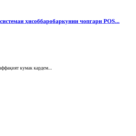
системаи ҳисоббаробаркунии чопгари POS...
аффақият кумак кардем...